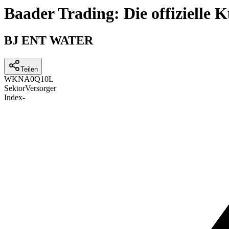
Baader Trading: Die offizielle
BJ ENT WATER
Teilen
WKN
A0Q10L
Sektor
Versorger
Index
-