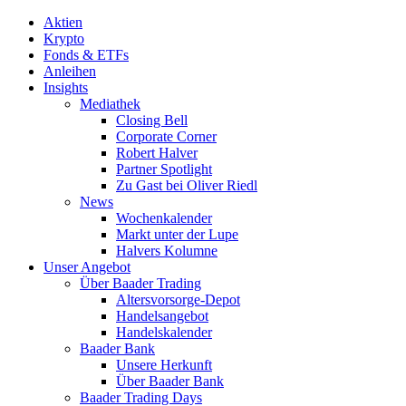
Aktien
Krypto
Fonds & ETFs
Anleihen
Insights
Mediathek
Closing Bell
Corporate Corner
Robert Halver
Partner Spotlight
Zu Gast bei Oliver Riedl
News
Wochenkalender
Markt unter der Lupe
Halvers Kolumne
Unser Angebot
Über Baader Trading
Altersvorsorge-Depot
Handelsangebot
Handelskalender
Baader Bank
Unsere Herkunft
Über Baader Bank
Baader Trading Days