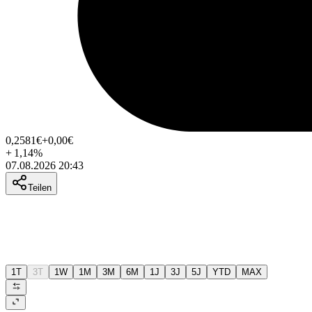
0,2581
€
+0,00
€
+
1,14
%
07.08.2026 20:43
Teilen
1T
3T
1W
1M
3M
6M
1J
3J
5J
YTD
MAX