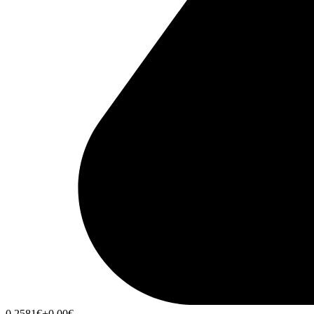
0,2581
€
+0,00
€