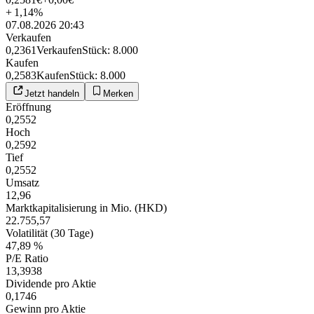
+
1,14
%
07.08.2026 20:43
Verkaufen
0,2361
Verkaufen
Stück
:
8.000
Kaufen
0,2583
Kaufen
Stück
:
8.000
Jetzt handeln
Merken
Eröffnung
0,2552
Hoch
0,2592
Tief
0,2552
Umsatz
12,96
Marktkapitalisierung in Mio. (HKD)
22.755,57
Volatilität (30 Tage)
47,89 %
P/E Ratio
13,3938
Dividende pro Aktie
0,1746
Gewinn pro Aktie