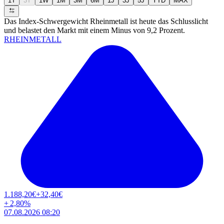
1T
3T
1W
1M
3M
6M
1J
3J
5J
YTD
MAX
Das Index-Schwergewicht Rheinmetall ist heute das Schlusslicht
und belastet den Markt mit einem Minus von 9,2 Prozent.
RHEINMETALL
1.188,20
€
+32,40
€
+
2,80
%
07.08.2026 08:20