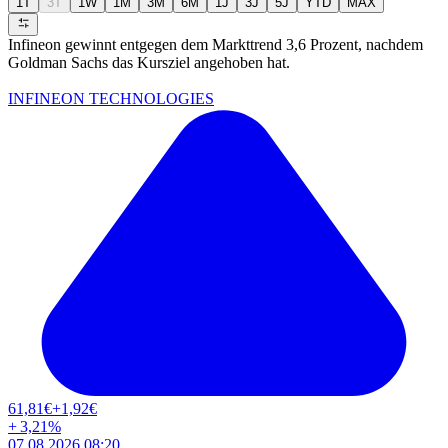
1T
3T
1W
1M
3M
6M
1J
3J
5J
YTD
MAX
Infineon gewinnt entgegen dem Markttrend 3,6 Prozent, nachdem
Goldman Sachs das Kursziel angehoben hat.
INFINEON TECHNOLOGIES
61,81
€
+1,92
€
+
3,21
%
07.08.2026 08:20