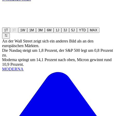
1T
3T
1W
1M
3M
6M
1J
3J
5J
YTD
MAX
An der Wall Street zeigt sich ein anderes Bild als an den
europäischen Märkten.
Die Nasdaq steigt um 1,8 Prozent, der S&P 500 legt um 0,8 Prozent
zu.
Moderna springt um 14,1 Prozent nach oben, Micron gewinnt rund
10,9 Prozent.
MODERNA