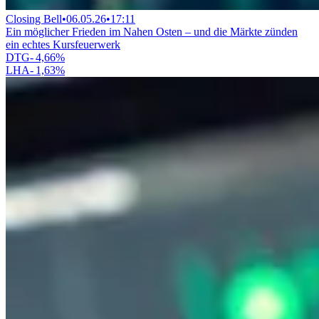
Closing Bell
•
06.05.26
•
17:11
Ein möglicher Frieden im Nahen Osten – und die Märkte zünden
ein echtes Kursfeuerwerk
DTG
-
4,66
%
LHA
-
1,63
%