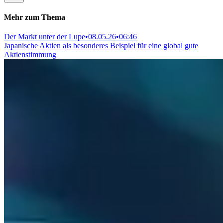
Mehr zum Thema
Der Markt unter der Lupe
•
08.05.26
•
06:46
Japanische Aktien als besonderes Beispiel für eine global gute
Aktienstimmung