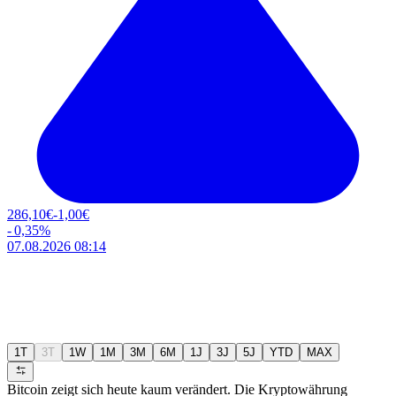
286,10
€
-1,00
€
-
0,35
%
07.08.2026 08:14
1T
3T
1W
1M
3M
6M
1J
3J
5J
YTD
MAX
Bitcoin zeigt sich heute kaum verändert. Die Kryptowährung