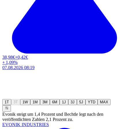
38,98
€
+0,42
€
+
1,09
%
07.08.2026 08:19
1T
3T
1W
1M
3M
6M
1J
3J
5J
YTD
MAX
Evonik steigt um 1,4 Prozent und Bechtle legt nach den
veröffentlichten Zahlen 2,1 Prozent zu.
EVONIK INDUSTRIES