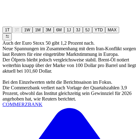
1T
3T
1W
1M
3M
6M
1J
3J
5J
YTD
MAX
Auch der Euro Stoxx 50 gibt 1,2 Prozent nach.
Neue Spannungen im Zusammenhang mit dem Iran-Konflikt sorgen
laut Reuters für eine eingetrübte Marktstimmung in Europa.
Der Ölpreis bleibt jedoch vergleichsweise stabil. Brent-Öl notiert
weiterhin knapp über der Marke von 100 Dollar pro Barrel und liegt
aktuell bei 101,60 Dollar.
Bei den Einzelwerten steht die Berichtssaison im Fokus.
Die Commerzbank verliert nach Vorlage der Quartalszahlen 3,9
Prozent, obwohl das Institut gleichzeitig sein Gewinnziel für 2026
angehoben hat, wie Reuters berichtet.
COMMERZBANK