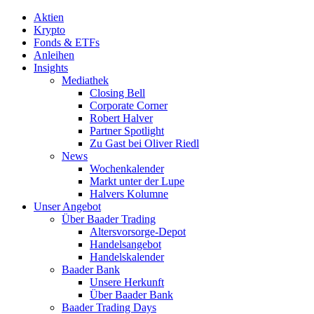
Aktien
Krypto
Fonds & ETFs
Anleihen
Insights
Mediathek
Closing Bell
Corporate Corner
Robert Halver
Partner Spotlight
Zu Gast bei Oliver Riedl
News
Wochenkalender
Markt unter der Lupe
Halvers Kolumne
Unser Angebot
Über Baader Trading
Altersvorsorge-Depot
Handelsangebot
Handelskalender
Baader Bank
Unsere Herkunft
Über Baader Bank
Baader Trading Days