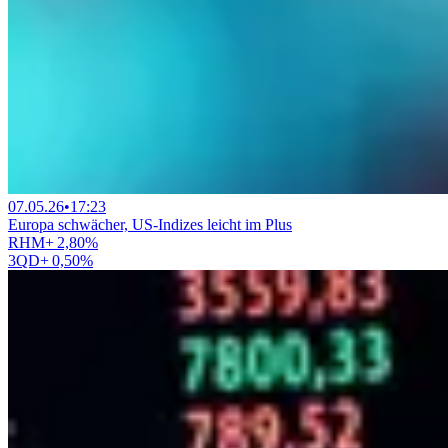
07.05.26
•
17:23
Europa schwächer, US-Indizes leicht im Plus
RHM
+
2,80
%
3QD
+
0,50
%