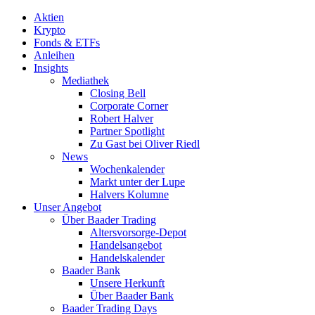
Aktien
Krypto
Fonds & ETFs
Anleihen
Insights
Mediathek
Closing Bell
Corporate Corner
Robert Halver
Partner Spotlight
Zu Gast bei Oliver Riedl
News
Wochenkalender
Markt unter der Lupe
Halvers Kolumne
Unser Angebot
Über Baader Trading
Altersvorsorge-Depot
Handelsangebot
Handelskalender
Baader Bank
Unsere Herkunft
Über Baader Bank
Baader Trading Days