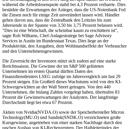
während die Arbeitslosenquote stabil bei 4,3 Prozent verharrte. Dies
bestärkte die Erwartungen der Anleger, dass die US-Notenbank Fed
die Zinsen noch für einige Zeit unverändert lassen wird. Händler
gehen davon aus, dass die Zentralbank den Leitzins bis zum
Jahresende in der Spanne von 3,50 bis 3,75 Prozent belassen wird.
"Dies ist eine Wirtschaft, die scheinbar kaum zu erschüttern ist",
sagte Rob Williams, Chef-Anlagestratege bei Sage Advisory
Services in Austin im Bundesstaat Texas. Dies liege an der
Produktivität, den Ausgaben, dem Wohlstandseffekt der Verbraucher
und den Unternehmensgewinnen.
Die Zuversicht der Investoren stützt sich zudem auf eine starke
Berichtssaison. Die Gewinne der im S&P 500 gelisteten
Unternehmen im ersten Quartal dürften Daten des
Finanzdienstleisters LSEG zufolge im Jahresvergleich um fast 29
Prozent steigen. Ein Großteil dieses Wachstums wird von den KI-
Schwergewichten an der Wall Street getragen. Von den 440
Unternehmen, die bislang Zahlen vorgelegt haben, übertrafen 83
Prozent die Gewinnerwartungen der Analysten. Der langfristige
Durchschnitt liegt bei etwa 67 Prozent.
Aktien von Nvidia(NVDA.O) sowie der Speicherhersteller Micron
Technology(MU.O) und Sandisk(SNDK.O) verzeichneten große
Kursgewinne, angetrieben von einer starken Nachfrage durch den
raschen Ausbau von KI-Rechenzentren. Der Halbleiterindex der