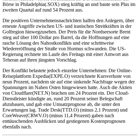
Börse in Philadelphia(.SOX) stieg kräftig an und baute sein Plus im
zweiten Quartal auf rund 54 Prozent aus.
Die positiven Unternehmensnachrichten halfen den Anlegern, über
erneute Angriffe zwischen US- und iranischen Streitkräften in der
Golfregion hinwegzusehen. Der Preis für die Nordseesorte Brent
stieg auf über 100 Dollar pro Barrel, da die Hoffnungen auf eine
rasche Lösung des Nahostkonflikts und eine schrittweise
Wiedereröffnung der Straße von Hormus schwanden. Die US-
Regierung rechnete im Laufe des Freitags mit einer Antwort aus
Teheran auf ihren jüngsten Vorschlag.
Der Konflikt belastete jedoch einzelne Unternehmen: Die Online-
Reiseplattform Expedia(EXPE.O) verzeichnete Kursverluste von
neun Prozent, nachdem sie auf eine sinkende Nachfrage wegen der
Spannungen im Nahen Osten hingewiesen hatte. Auch die Aktien
von Cloudflare(NET.N) brachen um 24 Prozent ein. Der Cloud-
Dienstleister kündigte an, rund 20 Prozent seiner Belegschaft
abzubauen, und gab eine Umsatzprognose ab, die unter den
Erwartungen lag. Trade Desk(TTD.O) (minus 2,1 Prozent) und
CoreWeave(CRWV.O) (minus 11,4 Prozent) gaben nach
enttäuschenden Ausblicken und gestiegenen Kostenprognosen
ebenfalls nach.