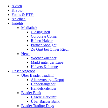
Aktien
Krypto
Fonds & ETFs
Anleihen
Insights
Mediathek
Closing Bell
Corporate Corner
Robert Halver
Partner Spotlight
Zu Gast bei Oliver Riedl
News
Wochenkalender
Markt unter der Lupe
Halvers Kolumne
Unser Angebot
Über Baader Trading
Altersvorsorge-Depot
Handelsangebot
Handelskalender
Baader Bank
Unsere Herkunft
Über Baader Bank
Baader Trading Days