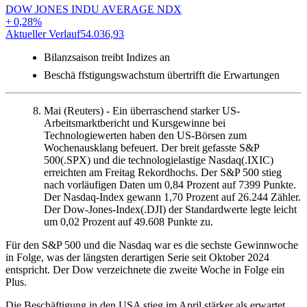
DOW JONES INDU AVERAGE NDX
+
0,28
%
Aktueller Verlauf
54.036,93
A
Bilanzsaison treibt Indizes an
Beschä ffstigungswachstum übertrifft die Erwartungen
Mai (Reuters) - Ein überraschend starker US-
Arbeitsmarktbericht und Kursgewinne bei
Technologiewerten haben den US-Börsen zum
Wochenausklang befeuert. Der breit gefasste S&P
500(.SPX) und die technologielastige Nasdaq(.IXIC)
erreichten am Freitag Rekordhochs. Der S&P 500 stieg
nach vorläufigen Daten um 0,84 Prozent auf 7399 Punkte.
Der Nasdaq-Index gewann 1,70 Prozent auf 26.244 Zähler.
Der Dow-Jones-Index(.DJI) der Standardwerte legte leicht
um 0,02 Prozent auf 49.608 Punkte zu.
Für den S&P 500 und die Nasdaq war es die sechste Gewinnwoche
in Folge, was der längsten derartigen Serie seit Oktober 2024
entspricht. Der Dow verzeichnete die zweite Woche in Folge ein
Plus.
Die Beschäftigung in den USA stieg im April stärker als erwartet,