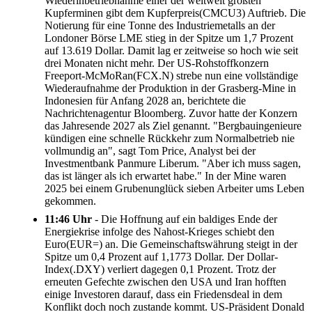
Wiederinbetriebnahme einer der weltweit größten
Kupferminen gibt dem Kupferpreis(CMCU3) Auftrieb. Die
Notierung für eine Tonne des Industriemetalls an der
Londoner Börse LME stieg in der Spitze um 1,7 Prozent
auf 13.619 Dollar. Damit lag er zeitweise so hoch wie seit
drei Monaten nicht mehr. Der US-Rohstoffkonzern
Freeport-McMoRan(FCX.N) strebe nun eine vollständige
Wiederaufnahme der Produktion in der Grasberg-Mine in
Indonesien für Anfang 2028 an, berichtete die
Nachrichtenagentur Bloomberg. Zuvor hatte der Konzern
das Jahresende 2027 als Ziel genannt. "Bergbauingenieure
kündigen eine schnelle Rückkehr zum Normalbetrieb nie
vollmundig an", sagt Tom Price, Analyst bei der
Investmentbank Panmure Liberum. "Aber ich muss sagen,
das ist länger als ich erwartet habe." In der Mine waren
2025 bei einem Grubenunglück sieben Arbeiter ums Leben
gekommen.
11:46 Uhr
- Die Hoffnung auf ein baldiges Ende der
Energiekrise infolge des Nahost-Krieges schiebt den
Euro(EUR=) an. Die Gemeinschaftswährung steigt in der
Spitze um 0,4 Prozent auf 1,1773 Dollar. Der Dollar-
Index(.DXY) verliert dagegen 0,1 Prozent. Trotz der
erneuten Gefechte zwischen den USA und Iran hofften
einige Investoren darauf, dass ein Friedensdeal in dem
Konflikt doch noch zustande kommt. US-Präsident Donald