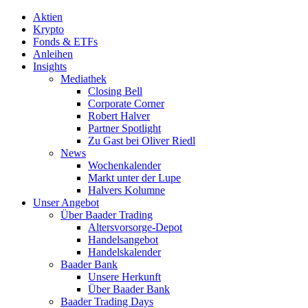
Aktien
Krypto
Fonds & ETFs
Anleihen
Insights
Mediathek
Closing Bell
Corporate Corner
Robert Halver
Partner Spotlight
Zu Gast bei Oliver Riedl
News
Wochenkalender
Markt unter der Lupe
Halvers Kolumne
Unser Angebot
Über Baader Trading
Altersvorsorge-Depot
Handelsangebot
Handelskalender
Baader Bank
Unsere Herkunft
Über Baader Bank
Baader Trading Days