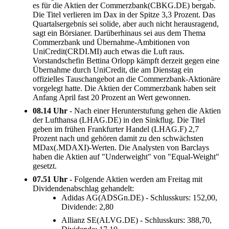
es für die Aktien der Commerzbank(CBKG.DE) bergab.
Die Titel verlieren im Dax in der Spitze 3,3 Prozent. Das
Quartalsergebnis sei solide, aber auch nicht herausragend,
sagt ein Börsianer. Darüberhinaus sei aus dem Thema
Commerzbank und Übernahme-Ambitionen von
UniCredit(CRDI.MI) auch etwas die Luft raus.
Vorstandschefin Bettina Orlopp kämpft derzeit gegen eine
Übernahme durch UniCredit, die am Dienstag ein
offizielles Tauschangebot an die Commerzbank-Aktionäre
vorgelegt hatte. Die Aktien der Commerzbank haben seit
Anfang April fast 20 Prozent an Wert gewonnen.
08.14 Uhr
- Nach einer Herunterstufung gehen die Aktien
der Lufthansa (LHAG.DE) in den Sinkflug. Die Titel
geben im frühen Frankfurter Handel (LHAG.F) 2,7
Prozent nach und gehören damit zu den schwächsten
MDax(.MDAXI)-Werten. Die Analysten von Barclays
haben die Aktien auf "Underweight" von "Equal-Weight"
gesetzt.
07.51 Uhr
- Folgende Aktien werden am Freitag mit
Dividendenabschlag gehandelt:
Adidas AG(ADSGn.DE) - Schlusskurs: 152,00,
Dividende: 2,80
Allianz SE(ALVG.DE) - Schlusskurs: 388,70,