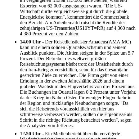
im vergangenen Monat 115.000 neue Stellen, während
Experten von 62.000 ausgegangen waren. "Die US-
Wirtschaft dürfte vergleichsweise gut durch die globale
Energiekrise kommen", kommentiert die Commerzbank
den Bericht. Am Anleihemarkt rutscht die Rendite der
zehnjährigen US-Treasuries(US10YT=RR) auf 4,360 nach
4,380 Prozent vor den Zahlen.
14.00 Uhr
- Der Reisedienstleister Amadeus(AMA.MC)
kann mit einem soliden Quartalswachstum und seinem
Ausblick punkten. Die Aktien steigen in der Spitze um 5,7
Prozent. Der Betreiber des weltweit größten
Reisebuchungssystems bleibt trotz der Unsicherheit durch
den Iran-Krieg zuversichtlich, seine für das Gesamtjahr
gesteckten Ziele zu erreichen. Die Firma geht von einer
Erholung in der zweiten Jahreshälfte 2026 und einem
globalen Wachstum des Flugverkehrs von drei Prozent aus.
Die Buchungen im Quartal lagen 0,2 Prozent unter Vorjahr,
da der Krieg im Nahen Osten für weniger Flugverkehr in
der Region und rückläufige Neubuchungen sorgte. "Da
sich die Reisetrends voraussichtlich von hier aus
schrittweise verbessern werden, sollten die Ergebnisse als
Schritt in die richtige Richtung betrachtet werden", sagen
die Analysten von Jefferies.
12.50 Uhr
- Ein Medienbericht über die verzögerte