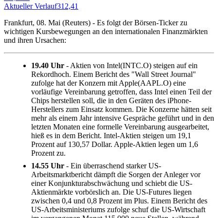
Aktueller Verlauf
312,41
A
Frankfurt, 08. Mai (Reuters) - Es folgt der Börsen-Ticker zu
wichtigen Kursbewegungen an den internationalen Finanzmärkten
und ihren Ursachen:
19.40 Uhr
- Aktien von Intel(INTC.O) steigen auf ein
Rekordhoch. Einem Bericht des "Wall Street Journal"
zufolge hat der Konzern mit Apple(AAPL.O) eine
vorläufige Vereinbarung getroffen, dass Intel einen Teil der
Chips herstellen soll, die in den Geräten des iPhone-
Herstellers zum Einsatz kommen. Die Konzerne hätten seit
mehr als einem Jahr intensive Gespräche geführt und in den
letzten Monaten eine formelle Vereinbarung ausgearbeitet,
hieß es in dem Bericht. Intel-Aktien steigen um 19,1
Prozent auf 130,57 Dollar. Apple-Aktien legen um 1,6
Prozent zu.
14.55 Uhr
- Ein überraschend starker US-
Arbeitsmarktbericht dämpft die Sorgen der Anleger vor
einer Konjunkturabschwächung und schiebt die US-
Aktienmärkte vorbörslich an. Die US-Futures liegen
zwischen 0,4 und 0,8 Prozent im Plus. Einem Bericht des
US-Arbeitsministeriums zufolge schuf die US-Wirtschaft