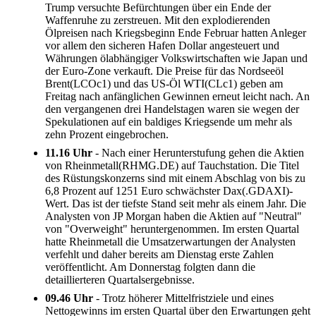
Trump versuchte Befürchtungen über ein Ende der
Waffenruhe zu zerstreuen. Mit den explodierenden
Ölpreisen nach Kriegsbeginn Ende Februar hatten Anleger
vor allem den sicheren Hafen Dollar angesteuert und
Währungen ölabhängiger Volkswirtschaften wie Japan und
der Euro-Zone verkauft. Die Preise für das Nordseeöl
Brent(LCOc1) und das US-Öl WTI(CLc1) geben am
Freitag nach anfänglichen Gewinnen erneut leicht nach. An
den vergangenen drei Handelstagen waren sie wegen der
Spekulationen auf ein baldiges Kriegsende um mehr als
zehn Prozent eingebrochen.
11.16 Uhr
- Nach einer Herunterstufung gehen die Aktien
von Rheinmetall(RHMG.DE) auf Tauchstation. Die Titel
des Rüstungskonzerns sind mit einem Abschlag von bis zu
6,8 Prozent auf 1251 Euro schwächster Dax(.GDAXI)-
Wert. Das ist der tiefste Stand seit mehr als einem Jahr. Die
Analysten von JP Morgan haben die Aktien auf "Neutral"
von "Overweight" heruntergenommen. Im ersten Quartal
hatte Rheinmetall die Umsatzerwartungen der Analysten
verfehlt und daher bereits am Dienstag erste Zahlen
veröffentlicht. Am Donnerstag folgten dann die
detaillierteren Quartalsergebnisse.
09.46 Uhr
- Trotz höherer Mittelfristziele und eines
Nettogewinns im ersten Quartal über den Erwartungen geht