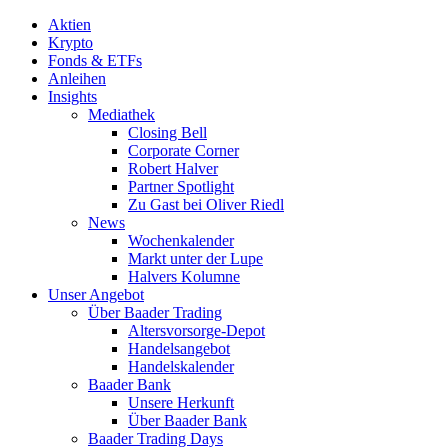
Aktien
Krypto
Fonds & ETFs
Anleihen
Insights
Mediathek
Closing Bell
Corporate Corner
Robert Halver
Partner Spotlight
Zu Gast bei Oliver Riedl
News
Wochenkalender
Markt unter der Lupe
Halvers Kolumne
Unser Angebot
Über Baader Trading
Altersvorsorge-Depot
Handelsangebot
Handelskalender
Baader Bank
Unsere Herkunft
Über Baader Bank
Baader Trading Days