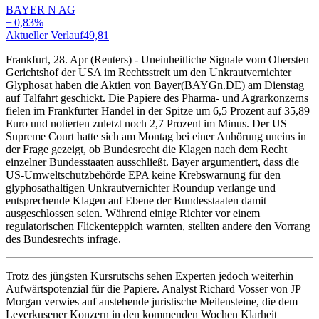
BAYER N AG
+
0,83
%
Aktueller Verlauf
49,81
Frankfurt, 28. Apr (Reuters) - Uneinheitliche Signale vom Obersten
Gerichtshof der USA im Rechtsstreit um den Unkrautvernichter
Glyphosat haben die Aktien von Bayer(BAYGn.DE) am Dienstag
auf Talfahrt geschickt. Die Papiere des Pharma- und Agrarkonzerns
fielen im Frankfurter Handel in der Spitze um 6,5 Prozent auf 35,89
Euro und notierten zuletzt noch 2,7 Prozent im Minus. Der US
Supreme Court hatte sich am Montag bei einer Anhörung uneins in
der Frage gezeigt, ob Bundesrecht die Klagen nach dem Recht
einzelner Bundesstaaten ausschließt. Bayer argumentiert, dass die
US-Umweltschutzbehörde EPA keine Krebswarnung für den
glyphosathaltigen Unkrautvernichter Roundup verlange und
entsprechende Klagen auf Ebene der Bundesstaaten damit
ausgeschlossen seien. Während einige Richter vor einem
regulatorischen Flickenteppich warnten, stellten andere den Vorrang
des Bundesrechts infrage.
Trotz des jüngsten Kursrutschs sehen Experten jedoch weiterhin
Aufwärtspotenzial für die Papiere. Analyst Richard Vosser von JP
Morgan verwies auf anstehende juristische Meilensteine, die dem
Leverkusener Konzern in den kommenden Wochen Klarheit