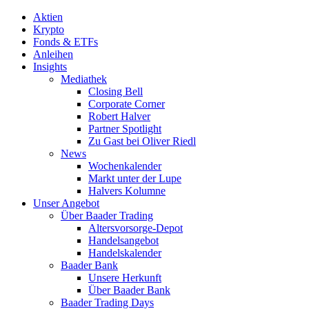
Aktien
Krypto
Fonds & ETFs
Anleihen
Insights
Mediathek
Closing Bell
Corporate Corner
Robert Halver
Partner Spotlight
Zu Gast bei Oliver Riedl
News
Wochenkalender
Markt unter der Lupe
Halvers Kolumne
Unser Angebot
Über Baader Trading
Altersvorsorge-Depot
Handelsangebot
Handelskalender
Baader Bank
Unsere Herkunft
Über Baader Bank
Baader Trading Days