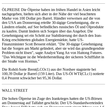
ÖLPREISE Die Ölpreise haben im frühen Handel in Asien leicht
nachgegeben, hielten sich aber in der Nähe der viel beachteten
Marke von 100 Dollar pro Barrel. Händler verweisen auf die von
den USA am Donnerstag erteilte 30-tägige Genehmigung, die es
Ländern erlaubt, auf See befindliches russisches Öl und Ölprodukte
zu kaufen. Damit lindern sich Sorgen über das Angebot. Die
Genehmigung sei ein Schritt zur Stabilisierung der durch den Iran-
Krieg erschütterten globalen Energiemärkte, hatte US-
Finanzminister Scott Bessent erklärt. "Die 30-tägige Genehmigung
hat die Sorgen am Markt gelindert, aber sie wird das grundlegendste
Problem nicht lösen", sagte Analyst Yang An von Haitong Futures.
"Das Wichtigste ist die Wiederherstellung der sicheren Schifffahrt in
der Straße von Hormus."
Die Rohöl-Sorte Brent(LCOc1) aus der Nordsee stagnierte bei
100,39 Dollar je Barrel (159 Liter). Das US-Öl WTI(CLc1) notierte
0,4 Prozent schwächer bei 95,36 Dollar.
WALL STREET
Die hohen Ölpreise im Zuge des Irankrieges hatten die US-Börsen
am Donnerstag auf Talfahrt geschickt. Der US-Standardwerteindex