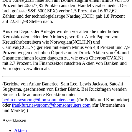
Dow Jones(.DJI) hatte sich am Donnerstagmit einem Minus von 1,6
Prozent bei 46.677,85 Punkten aus dem Handel verabschiedet. Der
breit gefasste S&P 500(.SPX) verlor 1,5 Prozent auf 6.672,62
Zähler, und der technologielastige Nasdaq(.IXIC) gab 1,8 Prozent
auf 22.311,98 Stellen nach.
Aus den Depots der Anleger wurden vor allem die unter hohen
Kerosinkosten leidenden Airlines geworfen. Auch Papiere von
Kreuzfahrtbetreibern wie Norwegian(NCLH.N) und
Carnival(CCL.N) gerieten mit einem Minus von 4,8 Prozent und 7,9
Prozent wegen der hohen Ölpreise unter Druck. Aktien von Öl- und
Gasunternehmen legten dagegen zu, wie etwa Chevron(CVX.N)
mit 2,7 Prozent. Im Finanzsektor rutschten Aktien von Banken und
Vermögensverwaltern ab.
(Berichte von Ankur Banerjee, Sam Lee, Lewis Jackson, Satoshi
Sugiyama, geschrieben von Esther Blank. Bei Rückfragen wenden
Sie sich bitte an unsere Redaktion unter
berlin.newsroom@thomsonreuters.com
(für Politik und Konjunktur)
oder
frankfurt.newsroom@thomsonreuters.com
(für Unternehmen
und Märkte).)
Assetklassen
Aktien