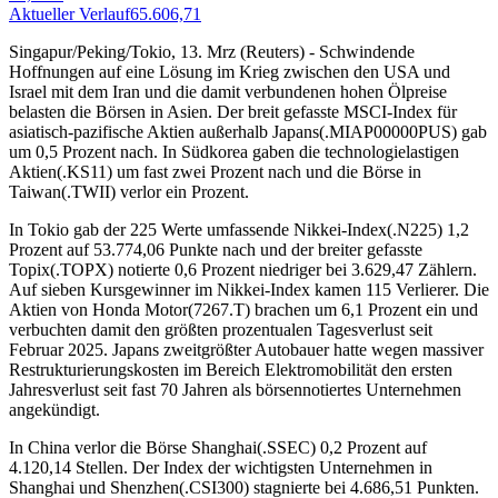
Aktueller Verlauf
65.606,71
A
Singapur/Peking/Tokio, 13. Mrz (Reuters) - Schwindende
Hoffnungen auf eine Lösung im Krieg zwischen den USA und
Israel mit dem Iran und die damit verbundenen hohen Ölpreise
belasten die Börsen in Asien. Der breit gefasste MSCI-Index für
asiatisch-pazifische Aktien außerhalb Japans(.MIAP00000PUS) gab
um 0,5 Prozent nach. In Südkorea gaben die technologielastigen
Aktien(.KS11) um fast zwei Prozent nach und die Börse in
Taiwan(.TWII) verlor ein Prozent.
In Tokio gab der 225 Werte umfassende Nikkei-Index(.N225) 1,2
Prozent auf 53.774,06 Punkte nach und der breiter gefasste
Topix(.TOPX) notierte 0,6 Prozent niedriger bei 3.629,47 Zählern.
Auf sieben Kursgewinner im Nikkei-Index kamen 115 Verlierer. Die
Aktien von Honda Motor(7267.T) brachen um 6,1 Prozent ein und
verbuchten damit den größten prozentualen Tagesverlust seit
Februar 2025. Japans zweitgrößter Autobauer hatte wegen massiver
Restrukturierungskosten im Bereich Elektromobilität den ersten
Jahresverlust seit fast 70 Jahren als börsennotiertes Unternehmen
angekündigt.
In China verlor die Börse Shanghai(.SSEC) 0,2 Prozent auf
4.120,14 Stellen. Der Index der wichtigsten Unternehmen in
Shanghai und Shenzhen(.CSI300) stagnierte bei 4.686,51 Punkten.