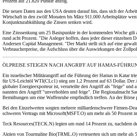
Prozent auf 21.820 Punkte anzog.
Die neuen Daten aus den USA deuten darauf hin, dass sich der Arbei
Wirtschaft in den zwölf Monaten bis März 911.000 Arbeitsplätze wen
Konjunkturabkühlung die Zinsen senken wird.
Eine Zinssenkung um 25 Basispunkte in der kommenden Woche gilt an
rund acht Prozent. "Die Anleger hoffen, dass jeder dieser einzelnen 
Andersen Capital Management. "Der Markt stellt sich auf eine gewalti
Verbraucherpreise, die Aufschluss über die Auswirkungen der Zollpol
ÖLPREISE STEIGEN NACH ANGRIFF AUF HAMAS-FÜHRUN
Ein israelischer Militärangriff auf die Führung der Hamas in Katar tr
für US-Leichtöl WTI(CLc1) stieg um 1,2 Prozent auf 63 Dollar. Der Ang
globaler Energieexporteur ist, verurteilte den Angriff als "feige" und
nannten den Angriff "unverhohlen und feige". Die Regionalmacht Saudi
Bemühungen um eine Waffenruhe empfindlich treffen. An der Börse pr
Bei den Einzelwerten sorgten mehrere milliardenschwere Firmen-Dea
schweren Vertrags mit Microsoft(MSFT.O) um mehr als 50 Prozent in
Teck Resources(TECK.N) legten um rund 14 Prozent zu, nachdem der
Aktien von Tourmaline Bio(TRML.O) verteuerten sich um mehr als 5