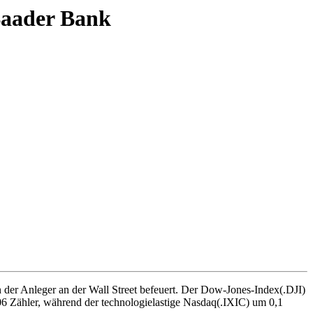
 Baader Bank
-
A
 der Anleger an der Wall Street befeuert. Der Dow-Jones-Index(.DJI)
506 Zähler, während der technologielastige Nasdaq(.IXIC) um 0,1