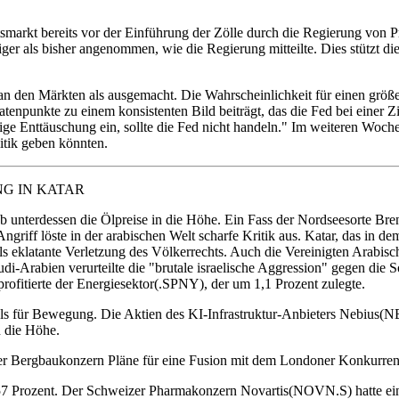
tsmarkt bereits vor der Einführung der Zölle durch die Regierung vo
iger als bisher angenommen, wie die Regierung mitteilte. Dies stützt
 den Märkten als ausgemacht. Die Wahrscheinlichkeit für einen größe
Datenpunkte zu einem konsistenten Bild beiträgt, das die Fed bei einer
ge Enttäuschung ein, sollte die Fed nicht handeln." Im weiteren Wochen
itik geben könnten.
G IN KATAR
ieb unterdessen die Ölpreise in die Höhe. Ein Fass der Nordseesorte Br
riff löste in der arabischen Welt scharfe Kritik aus. Katar, das in de
 als eklatante Verletzung des Völkerrechts. Auch die Vereinigten Arabisc
-Arabien verurteilte die "brutale israelische Aggression" gegen die So
ofitierte der Energiesektor(.SPNY), der um 1,1 Prozent zulegte.
ls für Bewegung. Die Aktien des KI-Infrastruktur-Anbieters Nebius(N
 die Höhe.
 Bergbaukonzern Pläne für eine Fusion mit dem Londoner Konkurrent
7 Prozent. Der Schweizer Pharmakonzern Novartis(NOVN.S) hatte eine