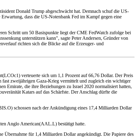
n Präsident Donald Trump abgeschwächt hat. Demnach schuf die US-
 die Erwartung, dass die US-Notenbank Fed im Kampf gegen eine
ren Schritt um 50 Basispunkte liegt der CME FedWatch zufolge bei
 Zinssenkung unterstützen kann", sagte Peter Andersen, Gründer von
verlauf richten sich die Blicke auf die Erzeuger- und
ent(LCOc1) verteuerte sich um 1,1 Prozent auf 66,76 Dollar. Der Preis
m fast zweijährigen Gaza-Krieg vermittelt und zugleich ein wichtiger
hen Emirate, die ihre Beziehungen zu Israel 2020 normalisiert hatten,
uveränität Katars auf das Schärfste. Der Anschlag dürfte die
BIS.O) schossen nach der Ankündigung eines 17,4 Milliarden Dollar
en Anglo American(AAL.L) bestätigt hatte.
 Übernahme für 1,4 Milliarden Dollar angekündigt. Die Papiere des