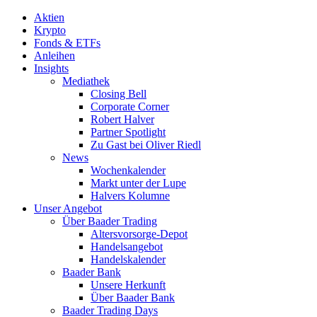
Aktien
Krypto
Fonds & ETFs
Anleihen
Insights
Mediathek
Closing Bell
Corporate Corner
Robert Halver
Partner Spotlight
Zu Gast bei Oliver Riedl
News
Wochenkalender
Markt unter der Lupe
Halvers Kolumne
Unser Angebot
Über Baader Trading
Altersvorsorge-Depot
Handelsangebot
Handelskalender
Baader Bank
Unsere Herkunft
Über Baader Bank
Baader Trading Days