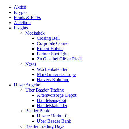
Aktien
Krypto
Fonds & ETFs
Anleihen
Insights
Mediathek
Closing Bell
Corporate Corner
Robert Halver
Partner Spotlight
Zu Gast bei Oliver Riedl
News
Wochenkalender
Markt unter der Lupe
Halvers Kolumne
Unser Angebot
Über Baader Trading
Altersvorsorge-Depot
Handelsangebot
Handelskalender
Baader Bank
Unsere Herkunft
Über Baader Bank
Baader Trading Days