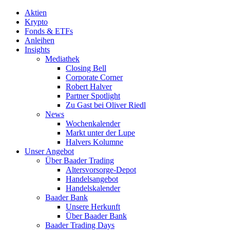
Aktien
Krypto
Fonds & ETFs
Anleihen
Insights
Mediathek
Closing Bell
Corporate Corner
Robert Halver
Partner Spotlight
Zu Gast bei Oliver Riedl
News
Wochenkalender
Markt unter der Lupe
Halvers Kolumne
Unser Angebot
Über Baader Trading
Altersvorsorge-Depot
Handelsangebot
Handelskalender
Baader Bank
Unsere Herkunft
Über Baader Bank
Baader Trading Days