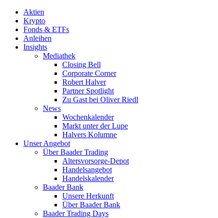
Aktien
Krypto
Fonds & ETFs
Anleihen
Insights
Mediathek
Closing Bell
Corporate Corner
Robert Halver
Partner Spotlight
Zu Gast bei Oliver Riedl
News
Wochenkalender
Markt unter der Lupe
Halvers Kolumne
Unser Angebot
Über Baader Trading
Altersvorsorge-Depot
Handelsangebot
Handelskalender
Baader Bank
Unsere Herkunft
Über Baader Bank
Baader Trading Days