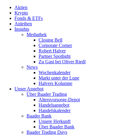
Aktien
Krypto
Fonds & ETFs
Anleihen
Insights
Mediathek
Closing Bell
Corporate Corner
Robert Halver
Partner Spotlight
Zu Gast bei Oliver Riedl
News
Wochenkalender
Markt unter der Lupe
Halvers Kolumne
Unser Angebot
Über Baader Trading
Altersvorsorge-Depot
Handelsangebot
Handelskalender
Baader Bank
Unsere Herkunft
Über Baader Bank
Baader Trading Days