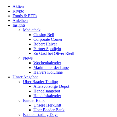
Aktien
Krypto
Fonds & ETFs
Anleihen
Insights
Mediathek
Closing Bell
Corporate Corner
Robert Halver
Partner Spotlight
Zu Gast bei Oliver Riedl
News
Wochenkalender
Markt unter der Lupe
Halvers Kolumne
Unser Angebot
Über Baader Trading
Altersvorsorge-Depot
Handelsangebot
Handelskalender
Baader Bank
Unsere Herkunft
Über Baader Bank
Baader Trading Days