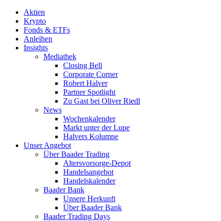
Aktien
Krypto
Fonds & ETFs
Anleihen
Insights
Mediathek
Closing Bell
Corporate Corner
Robert Halver
Partner Spotlight
Zu Gast bei Oliver Riedl
News
Wochenkalender
Markt unter der Lupe
Halvers Kolumne
Unser Angebot
Über Baader Trading
Altersvorsorge-Depot
Handelsangebot
Handelskalender
Baader Bank
Unsere Herkunft
Über Baader Bank
Baader Trading Days