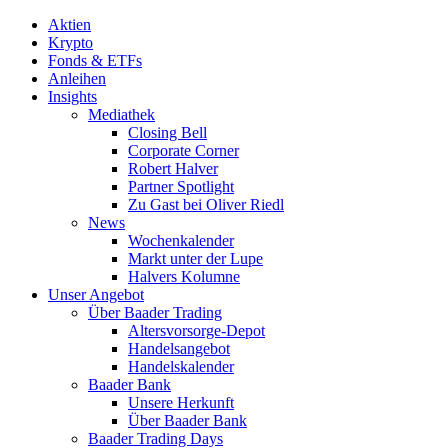
Aktien
Krypto
Fonds & ETFs
Anleihen
Insights
Mediathek
Closing Bell
Corporate Corner
Robert Halver
Partner Spotlight
Zu Gast bei Oliver Riedl
News
Wochenkalender
Markt unter der Lupe
Halvers Kolumne
Unser Angebot
Über Baader Trading
Altersvorsorge-Depot
Handelsangebot
Handelskalender
Baader Bank
Unsere Herkunft
Über Baader Bank
Baader Trading Days