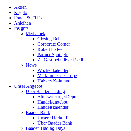
Aktien
Krypto
Fonds & ETFs
Anleihen
Insights
Mediathek
Closing Bell
Corporate Corner
Robert Halver
Partner Spotlight
Zu Gast bei Oliver Riedl
News
Wochenkalender
Markt unter der Lupe
Halvers Kolumne
Unser Angebot
Über Baader Trading
Altersvorsorge-Depot
Handelsangebot
Handelskalender
Baader Bank
Unsere Herkunft
Über Baader Bank
Baader Trading Days