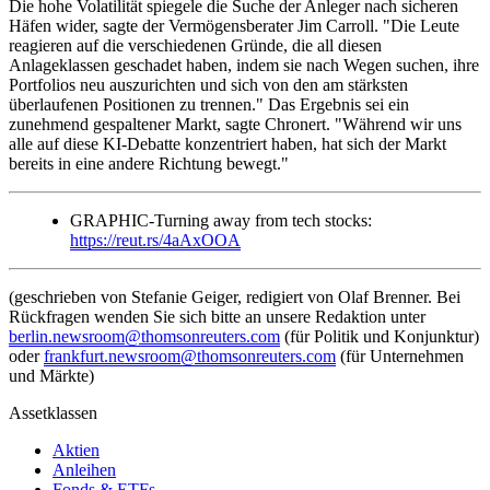
Die hohe Volatilität spiegele die Suche der Anleger nach sicheren
Häfen wider, sagte der Vermögensberater Jim Carroll. "Die Leute
reagieren auf die verschiedenen Gründe, die all diesen
Anlageklassen geschadet haben, indem sie nach Wegen suchen, ihre
Portfolios neu auszurichten und sich von den am stärksten
überlaufenen Positionen zu trennen." Das Ergebnis sei ein
zunehmend gespaltener Markt, sagte Chronert. "Während wir uns
alle auf diese KI-Debatte konzentriert haben, hat sich der Markt
bereits in eine andere Richtung bewegt."
GRAPHIC-Turning away from tech stocks:
https://reut.rs/4aAxOOA
(geschrieben von Stefanie Geiger, redigiert von Olaf Brenner. Bei
Rückfragen wenden Sie sich bitte an unsere Redaktion unter
berlin.newsroom@thomsonreuters.com
(für Politik und Konjunktur)
oder
frankfurt.newsroom@thomsonreuters.com
(für Unternehmen
und Märkte)
Assetklassen
Aktien
Anleihen
Fonds & ETFs