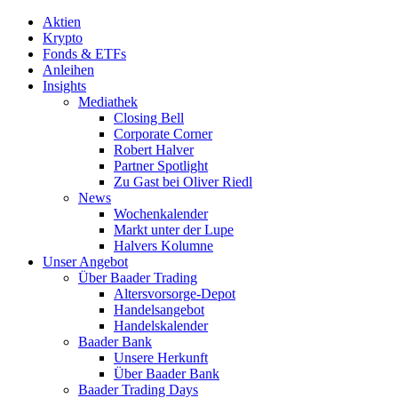
Aktien
Krypto
Fonds & ETFs
Anleihen
Insights
Mediathek
Closing Bell
Corporate Corner
Robert Halver
Partner Spotlight
Zu Gast bei Oliver Riedl
News
Wochenkalender
Markt unter der Lupe
Halvers Kolumne
Unser Angebot
Über Baader Trading
Altersvorsorge-Depot
Handelsangebot
Handelskalender
Baader Bank
Unsere Herkunft
Über Baader Bank
Baader Trading Days