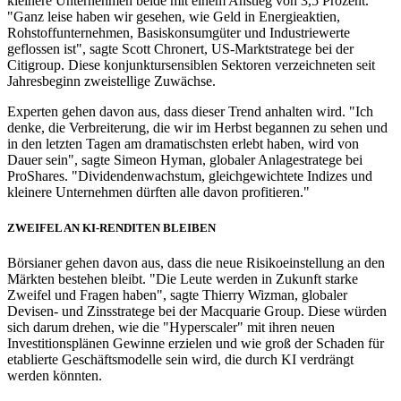
kleinere Unternehmen beide mit einem Anstieg von 3,5 Prozent.
"Ganz leise haben wir gesehen, wie Geld in Energieaktien,
Rohstoffunternehmen, Basiskonsumgüter und Industriewerte
geflossen ist", sagte Scott Chronert, US-Marktstratege bei der
Citigroup. Diese konjunktursensiblen Sektoren verzeichneten seit
Jahresbeginn zweistellige Zuwächse.
Experten gehen davon aus, dass dieser Trend anhalten wird. "Ich
denke, die Verbreiterung, die wir im Herbst begannen zu sehen und
in den letzten Tagen am dramatischsten erlebt haben, wird von
Dauer sein", sagte Simeon Hyman, globaler Anlagestratege bei
ProShares. "Dividendenwachstum, gleichgewichtete Indizes und
kleinere Unternehmen dürften alle davon profitieren."
ZWEIFEL AN KI-RENDITEN BLEIBEN
Börsianer gehen davon aus, dass die neue Risikoeinstellung an den
Märkten bestehen bleibt. "Die Leute werden in Zukunft starke
Zweifel und Fragen haben", sagte Thierry Wizman, globaler
Devisen- und Zinsstratege bei der Macquarie Group. Diese würden
sich darum drehen, wie die "Hyperscaler" mit ihren neuen
Investitionsplänen Gewinne erzielen und wie groß der Schaden für
etablierte Geschäftsmodelle sein wird, die durch KI verdrängt
werden könnten.