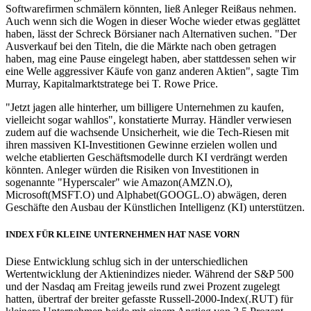
Softwarefirmen schmälern könnten, ließ Anleger Reißaus nehmen.
Auch wenn sich die Wogen in dieser Woche wieder etwas geglättet
haben, lässt der Schreck Börsianer nach Alternativen suchen. "Der
Ausverkauf bei den Titeln, die die Märkte nach oben getragen
haben, mag eine Pause eingelegt haben, aber stattdessen sehen wir
eine Welle aggressiver Käufe von ganz anderen Aktien", sagte Tim
Murray, Kapitalmarktstratege bei T. Rowe Price.
"Jetzt jagen alle hinterher, um billigere Unternehmen zu kaufen,
vielleicht sogar wahllos", konstatierte Murray. Händler verwiesen
zudem auf die wachsende Unsicherheit, wie die Tech-Riesen mit
ihren massiven KI-Investitionen Gewinne erzielen wollen und
welche etablierten Geschäftsmodelle durch KI verdrängt werden
könnten. Anleger würden die Risiken von Investitionen in
sogenannte "Hyperscaler" wie Amazon(AMZN.O),
Microsoft(MSFT.O) und Alphabet(GOOGL.O) abwägen, deren
Geschäfte den Ausbau der Künstlichen Intelligenz (KI) unterstützen.
INDEX FÜR KLEINE UNTERNEHMEN HAT NASE VORN
Diese Entwicklung schlug sich in der unterschiedlichen
Wertentwicklung der Aktienindizes nieder. Während der S&P 500
und der Nasdaq am Freitag jeweils rund zwei Prozent zugelegt
hatten, übertraf der breiter gefasste Russell-2000-Index(.RUT) für