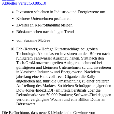
Aktueller Verlauf
53.885,10
A
Investoren schichten in Industrie- und Energiewerte um
Kleinere Unternehmen profitieren
Zweifel an KI-Profitabilität bleiben
Börsianer sehen nachhaltigen Trend
von Suzanne McGee
Feb (Reuters) - Heftige Kursausschläge bei großen
Technologie-Aktien lassen Investoren an den Börsen nach
ruhigerem Fahrwasser Ausschau halten. Statt nach den
Tech-Großkonzernen greifen Anleger zunehmend bei
günstigeren und kleineren Unternehmen zu und investieren
in klassische Industrie- und Energiewerte. Nachdem
jahrelang eine Handvoll Tech-Giganten die Rally
angetrieben hat, führt die Umschichtung zu einer breiteren
Aufstellung des Marktes. So trieben Schnäppchenjäger den
Dow-Jones-Index(.DJI) am Freitag erstmals über die
Rekordmarke von 50.000 Punkten; Software-Titel dagegen
verloren vergangene Woche rund eine Billion Dollar an
Börsenwert.
Die Befürchtung, dass neue KI-Modelle die Gewinne von