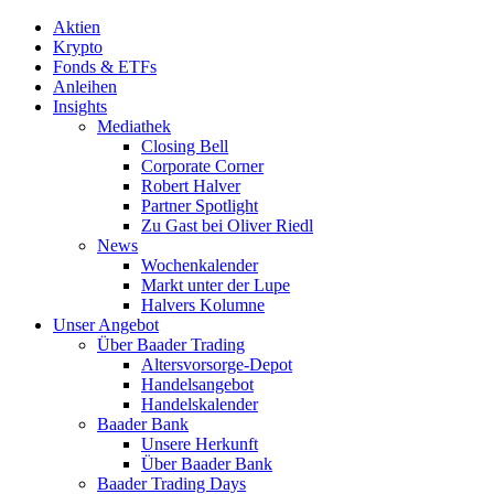
Aktien
Krypto
Fonds & ETFs
Anleihen
Insights
Mediathek
Closing Bell
Corporate Corner
Robert Halver
Partner Spotlight
Zu Gast bei Oliver Riedl
News
Wochenkalender
Markt unter der Lupe
Halvers Kolumne
Unser Angebot
Über Baader Trading
Altersvorsorge-Depot
Handelsangebot
Handelskalender
Baader Bank
Unsere Herkunft
Über Baader Bank
Baader Trading Days