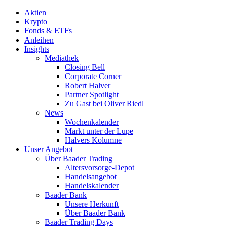
Aktien
Krypto
Fonds & ETFs
Anleihen
Insights
Mediathek
Closing Bell
Corporate Corner
Robert Halver
Partner Spotlight
Zu Gast bei Oliver Riedl
News
Wochenkalender
Markt unter der Lupe
Halvers Kolumne
Unser Angebot
Über Baader Trading
Altersvorsorge-Depot
Handelsangebot
Handelskalender
Baader Bank
Unsere Herkunft
Über Baader Bank
Baader Trading Days