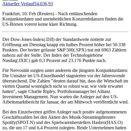
Aktueller Verlauf
54.036,93
A
Frankfurt, 10. Feb (Reuters) - Nach enttäuschenden
Konjunkturdaten und uneinheitlichen Konzernbilanzen finden die
US-Börsen vorerst keine klare Richtung.
Der Dow-Jones-Index(.DJI) der Standardwerte notierte zur
Eröffnung am Dienstag knapp ein halbes Prozent höher bei 50.338
Punkten. Der breiter gefasste S&P 500(.SPX) trat mit 6963 Zählern
nahezu auf der Stelle. Der Index der Technologiebörse
Nasdaq(.IXIC) gab 0,3 Prozent auf 23.176 Punkte nach.
Für Nervosität sorgten unter anderem die jüngsten Konjunkturdaten:
Die Umsätze im US-Einzelhandel stagnierten vor der Jahreswende
überraschend. Die Zahlen "deuten darauf hin, dass die Wirtschaft im
vierten Quartal womöglich nicht so robust war, wie viele erwartet
hatten", sagte Charlie Ripley, Portfoliomanager bei Allianz
Investment Management. Nun warten die Anleger auf den US-
Arbeitsmarktbericht für Januar, der am Mittwoch veröffentlicht wird.
Bei den Einzelwerten griffen Anleger nach positiv aufgenommenen
Geschäftszahlen bei den Aktien des Musik-Streamingdienstes
Spotify(SPOT.N) und des Spielwarenherstellers Hasbro(HAS.O)
zu, die um 17 und 6,4 Prozent zulegten. Beide Unternehmen hatten