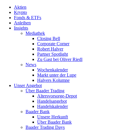
Aktien
Krypto
Fonds & ETFs
Anleihen
Insights
Mediathek
Closing Bell
Corporate Corner
Robert Halver
Partner Spotlight
Zu Gast bei Oliver Riedl
News
Wochenkalender
Markt unter der Lupe
Halvers Kolumne
Unser Angebot
Über Baader Trading
Altersvorsorge-Depot
Handelsangebot
Handelskalender
Baader Bank
Unsere Herkunft
Über Baader Bank
Baader Trading Days