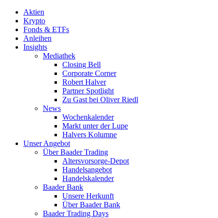
Aktien
Krypto
Fonds & ETFs
Anleihen
Insights
Mediathek
Closing Bell
Corporate Corner
Robert Halver
Partner Spotlight
Zu Gast bei Oliver Riedl
News
Wochenkalender
Markt unter der Lupe
Halvers Kolumne
Unser Angebot
Über Baader Trading
Altersvorsorge-Depot
Handelsangebot
Handelskalender
Baader Bank
Unsere Herkunft
Über Baader Bank
Baader Trading Days