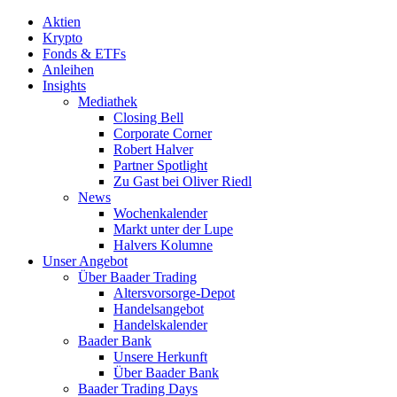
Aktien
Krypto
Fonds & ETFs
Anleihen
Insights
Mediathek
Closing Bell
Corporate Corner
Robert Halver
Partner Spotlight
Zu Gast bei Oliver Riedl
News
Wochenkalender
Markt unter der Lupe
Halvers Kolumne
Unser Angebot
Über Baader Trading
Altersvorsorge-Depot
Handelsangebot
Handelskalender
Baader Bank
Unsere Herkunft
Über Baader Bank
Baader Trading Days