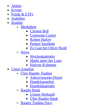
Aktien
Krypto
Fonds & ETFs
Anleihen
Insights
Mediathek
Closing Bell
Corporate Corner
Robert Halver
Partner Spotlight
Zu Gast bei Oliver Riedl
News
Wochenkalender
Markt unter der Lupe
Halvers Kolumne
Unser Angebot
Über Baader Trading
Altersvorsorge-Depot
Handelsangebot
Handelskalender
Baader Bank
Unsere Herkunft
Über Baader Bank
Baader Trading Days