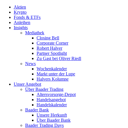
Aktien
Krypto
Fonds & ETFs
Anleihen
Insights
Mediathek
Closing Bell
Corporate Corner
Robert Halver
Partner Spotlight
Zu Gast bei Oliver Riedl
News
Wochenkalender
Markt unter der Lupe
Halvers Kolumne
Unser Angebot
Über Baader Trading
Altersvorsorge-Depot
Handelsangebot
Handelskalender
Baader Bank
Unsere Herkunft
Über Baader Bank
Baader Trading Days