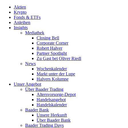
Aktien
Krypto
Fonds & ETFs
Anleihen
Insights
Mediathek
Closing Bell
Corporate Corner
Robert Halver
Partner Spotlight
Zu Gast bei Oliver Riedl
News
Wochenkalender
Markt unter der Lupe
Halvers Kolumne
Unser Angebot
Über Baader Trading
Altersvorsorge-Depot
Handelsangebot
Handelskalender
Baader Bank
Unsere Herkunft
Über Baader Bank
Baader Trading Days