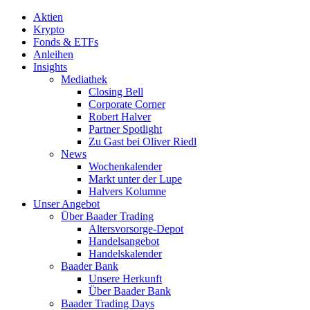
Aktien
Krypto
Fonds & ETFs
Anleihen
Insights
Mediathek
Closing Bell
Corporate Corner
Robert Halver
Partner Spotlight
Zu Gast bei Oliver Riedl
News
Wochenkalender
Markt unter der Lupe
Halvers Kolumne
Unser Angebot
Über Baader Trading
Altersvorsorge-Depot
Handelsangebot
Handelskalender
Baader Bank
Unsere Herkunft
Über Baader Bank
Baader Trading Days