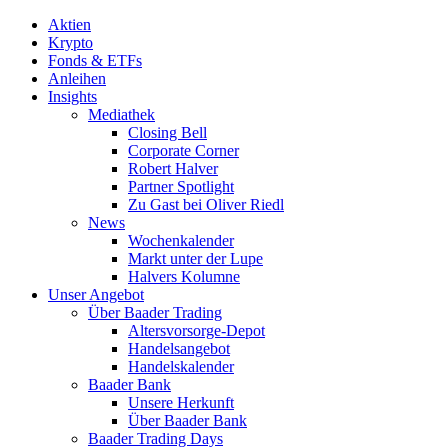
Aktien
Krypto
Fonds & ETFs
Anleihen
Insights
Mediathek
Closing Bell
Corporate Corner
Robert Halver
Partner Spotlight
Zu Gast bei Oliver Riedl
News
Wochenkalender
Markt unter der Lupe
Halvers Kolumne
Unser Angebot
Über Baader Trading
Altersvorsorge-Depot
Handelsangebot
Handelskalender
Baader Bank
Unsere Herkunft
Über Baader Bank
Baader Trading Days