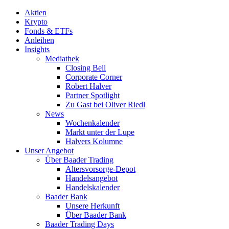
Aktien
Krypto
Fonds & ETFs
Anleihen
Insights
Mediathek
Closing Bell
Corporate Corner
Robert Halver
Partner Spotlight
Zu Gast bei Oliver Riedl
News
Wochenkalender
Markt unter der Lupe
Halvers Kolumne
Unser Angebot
Über Baader Trading
Altersvorsorge-Depot
Handelsangebot
Handelskalender
Baader Bank
Unsere Herkunft
Über Baader Bank
Baader Trading Days