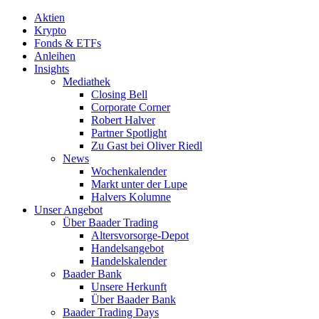
Aktien
Krypto
Fonds & ETFs
Anleihen
Insights
Mediathek
Closing Bell
Corporate Corner
Robert Halver
Partner Spotlight
Zu Gast bei Oliver Riedl
News
Wochenkalender
Markt unter der Lupe
Halvers Kolumne
Unser Angebot
Über Baader Trading
Altersvorsorge-Depot
Handelsangebot
Handelskalender
Baader Bank
Unsere Herkunft
Über Baader Bank
Baader Trading Days