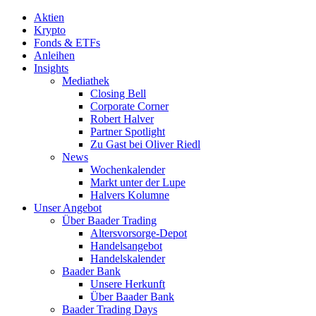
Aktien
Krypto
Fonds & ETFs
Anleihen
Insights
Mediathek
Closing Bell
Corporate Corner
Robert Halver
Partner Spotlight
Zu Gast bei Oliver Riedl
News
Wochenkalender
Markt unter der Lupe
Halvers Kolumne
Unser Angebot
Über Baader Trading
Altersvorsorge-Depot
Handelsangebot
Handelskalender
Baader Bank
Unsere Herkunft
Über Baader Bank
Baader Trading Days