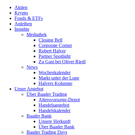
Aktien
Krypto
Fonds & ETFs
Anleihen
Insights
Mediathek
Closing Bell
Corporate Corner
Robert Halver
Partner Spotlight
Zu Gast bei Oliver Riedl
News
Wochenkalender
Markt unter der Lupe
Halvers Kolumne
Unser Angebot
Über Baader Trading
Altersvorsorge-Depot
Handelsangebot
Handelskalender
Baader Bank
Unsere Herkunft
Über Baader Bank
Baader Trading Days