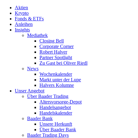
Aktien
Krypto
Fonds & ETFs
Anleihen
Insights
Mediathek
Closing Bell
Corporate Corner
Robert Halver
Partner Spotlight
Zu Gast bei Oliver Riedl
News
Wochenkalender
Markt unter der Lupe
Halvers Kolumne
Unser Angebot
Über Baader Trading
Altersvorsorge-Depot
Handelsangebot
Handelskalender
Baader Bank
Unsere Herkunft
Über Baader Bank
Baader Trading Days