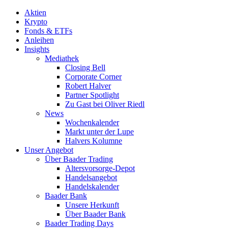
Aktien
Krypto
Fonds & ETFs
Anleihen
Insights
Mediathek
Closing Bell
Corporate Corner
Robert Halver
Partner Spotlight
Zu Gast bei Oliver Riedl
News
Wochenkalender
Markt unter der Lupe
Halvers Kolumne
Unser Angebot
Über Baader Trading
Altersvorsorge-Depot
Handelsangebot
Handelskalender
Baader Bank
Unsere Herkunft
Über Baader Bank
Baader Trading Days