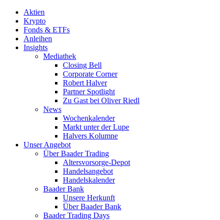
Aktien
Krypto
Fonds & ETFs
Anleihen
Insights
Mediathek
Closing Bell
Corporate Corner
Robert Halver
Partner Spotlight
Zu Gast bei Oliver Riedl
News
Wochenkalender
Markt unter der Lupe
Halvers Kolumne
Unser Angebot
Über Baader Trading
Altersvorsorge-Depot
Handelsangebot
Handelskalender
Baader Bank
Unsere Herkunft
Über Baader Bank
Baader Trading Days