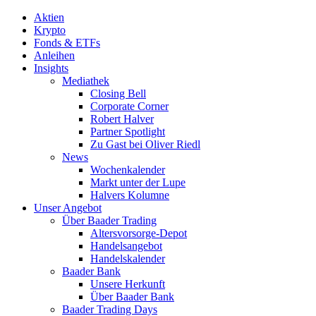
Aktien
Krypto
Fonds & ETFs
Anleihen
Insights
Mediathek
Closing Bell
Corporate Corner
Robert Halver
Partner Spotlight
Zu Gast bei Oliver Riedl
News
Wochenkalender
Markt unter der Lupe
Halvers Kolumne
Unser Angebot
Über Baader Trading
Altersvorsorge-Depot
Handelsangebot
Handelskalender
Baader Bank
Unsere Herkunft
Über Baader Bank
Baader Trading Days