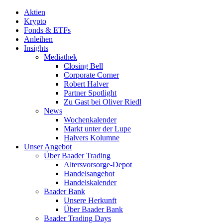
Aktien
Krypto
Fonds & ETFs
Anleihen
Insights
Mediathek
Closing Bell
Corporate Corner
Robert Halver
Partner Spotlight
Zu Gast bei Oliver Riedl
News
Wochenkalender
Markt unter der Lupe
Halvers Kolumne
Unser Angebot
Über Baader Trading
Altersvorsorge-Depot
Handelsangebot
Handelskalender
Baader Bank
Unsere Herkunft
Über Baader Bank
Baader Trading Days