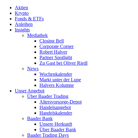
Aktien
Krypto
Fonds & ETFs
Anleihen
Insights
Mediathek
Closing Bell
Corporate Corner
Robert Halver
Partner Spotlight
Zu Gast bei Oliver Riedl
News
Wochenkalender
Markt unter der Lupe
Halvers Kolumne
Unser Angebot
Über Baader Trading
Altersvorsorge-Depot
Handelsangebot
Handelskalender
Baader Bank
Unsere Herkunft
Über Baader Bank
Baader Trading Days